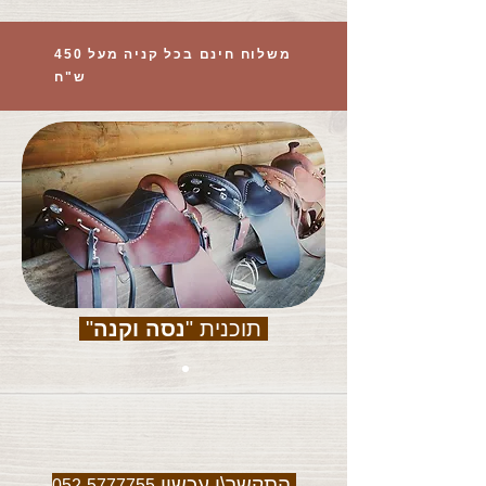
משלוח חינם בכל קניה מעל 450
ש"ח
תוכנית "
נסה וקנה
"
התקשר\י עכשיו
052-5777755