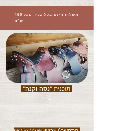
משלוח חינם בכל קניה מעל 450
ש"ח
תוכנית "
נסה וקנה
"
התקשר\י עכשיו
052-5777755