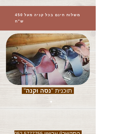
משלוח חינם בכל קניה מעל 450
ש"ח
תוכנית "
נסה וקנה
"
התקשר\י עכשיו
052-5777755