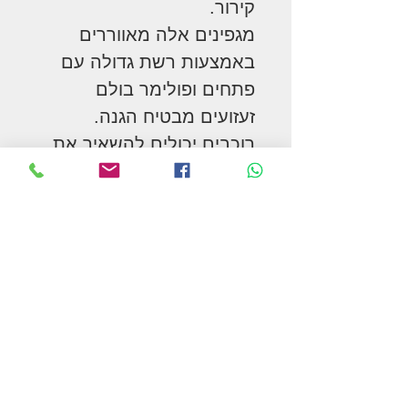
קירור.
מגפינים אלה מאווררים
באמצעות רשת גדולה עם
פתחים ופולימר בולם
זעזועים מבטיח הגנה.
רוכבים יכולים להשאיר את
המגפיים לאחר מאמץ ואף
לרחוץ את הסוס מבלי להסיר
את המגפיים.
שימוש:
- אימון יומיומי
- הובלה
- שחרור