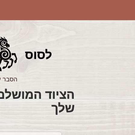
לס
וס
הסבר ע
שלך