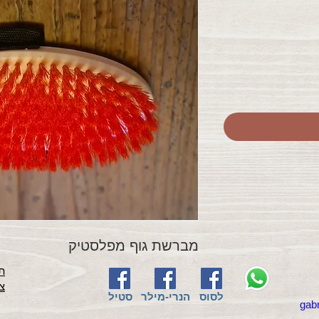
מברשת גוף מפלסטיק
תק
צ
לסוס
הנרי-מילר
סטיל