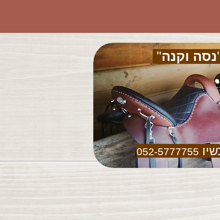
נסה וקנה
"
שיו
052-5777755