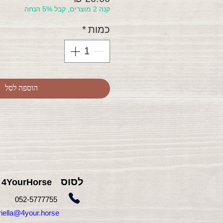
קנה 2 מוצרים, קבל 5% הנחה
כמות
*
הוספה לסל
לסוס
4YourHorse
755
052-5777
gabriella@4your.horse