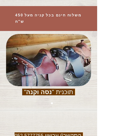
משלוח חינם בכל קניה מעל 450
ש"ח
תוכנית "
נסה וקנה
"
התקשר\י עכשיו
052-5777755