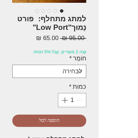
למתג מתחלף: פורט
נָמוּך"Low Port"
מחיר
מחיר
 ‏95.00 ‏₪ 
רגיל
מבצע
קנה 2 מוצרים, קבל 5% הנחה
חוֹמֶר
*
כמות
*
הוספה לסל