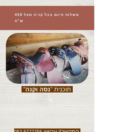
משלוח חינם בכל קניה מעל 450
ש"ח
תוכנית "
נסה וקנה
"
התקשר\י עכשיו
052-5777755