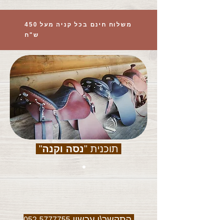
משלוח חינם בכל קניה מעל 450
ש"ח
תוכנית "
נסה וקנה
"
התקשר\י עכשיו
052-5777755