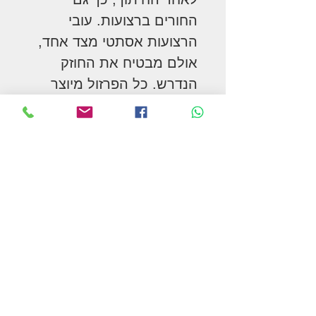
החורים ברצועות. עובי
הרצועות אסתטי מצד אחד,
אולם מבטיח את החוזק
הנדרש. כל הפרזול מיוצר
מנירוסטה ברמה הגבוה
ביותר המבטיחה עמידות
לחלודה ועיוותים. סיומי
הרצועה נחתכים בפאזה כדי
ליצור גימור מושלם. ללא
הפאזה, שוב עלול להיווצר
משטח לא חלק שיגרום
שפשופים לעור הסוס.
הניטים הדקורטיביים שקועים
בתוך הרצועות, ולכן עמידים