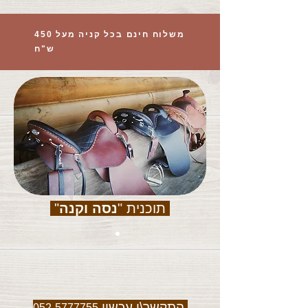
משלוח חינם בכל קניה מעל 450
ש"ח
תוכנית "
נסה וקנה
"
התקשר\י עכשיו
052-5777755