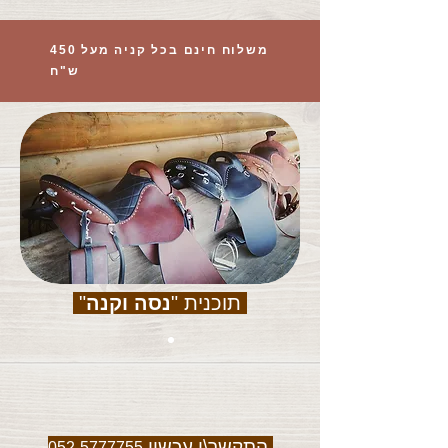
משלוח חינם בכל קניה מעל 450
ש"ח
תוכנית "
נסה וקנה
"
התקשר\י עכשיו
052-5777755