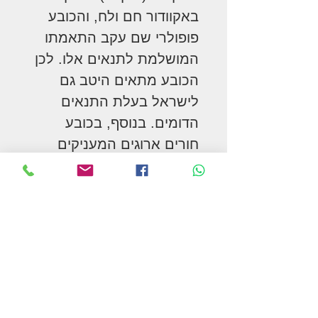
באקוודור חם ולח, והכובע
פופולרי שם עקב התאמתו
המושלמת לתנאים אלו. לכן
הכובע מתאים היטב גם
לישראל בעלת התנאים
הדומים. בנוסף, בכובע
חורים ארוגים המעניקים
אוורור מיטבי. שילוב מקסים
של מראה אלגנטי
ופונקציונליות.
ניתן לרכישה במספר דגמים
(ריאו-במבה, סלינה, ו-סיירו),
בגוונים (בז' ו"גמל"), ובמבחר
מידות (S,M,L,XL).
בתמונה: RIOBAMBA