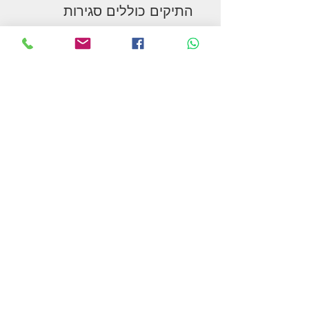
התיקים כוללים סגירות
רוכסן/סקוטש יציבות ויציבות
לגישה נוחה ובטוחה. תיקי צד
כוללים תוספות מבודדות
להגנה על פריטים ואפילו
לשמור על קרירות משקאות.
שלם עם טבעות D לחיבור
קל.
המשך בקניות
תקנון האתר ומדיניות הפרטיות