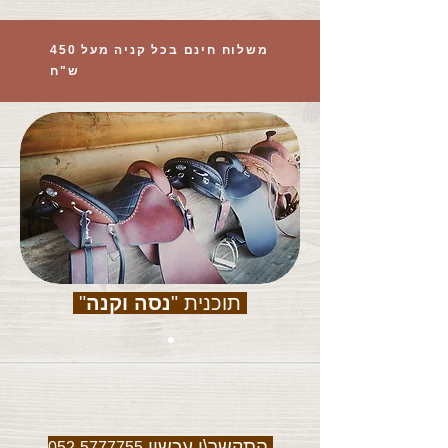
משלוח חינם בכל קניה מעל 450
ש"ח
תוכנית "
נסה וקנה
"
התקשר\י עכשיו
052-5777755