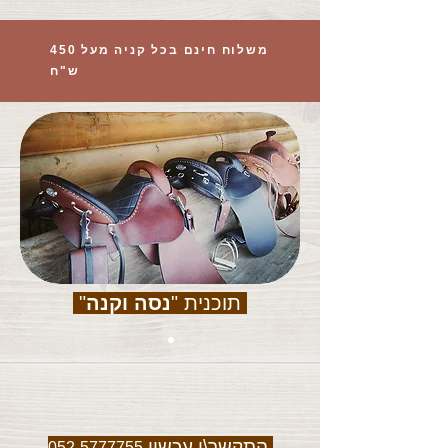
משלוח חינם בכל קניה מעל 450
ש"ח
תוכנית "
נסה וקנה
"
התקשר\י עכשיו
052-5777755