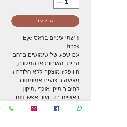
הוספה לסל
וו שתי עיניים בראס Eye
hook
עם שפע של שימושים ברחבי
הבית, האורוות או המלונה,
הוו פליז מוצקה ללא חלודה זו
מציעה ביצועים אמיניםווים
לחיבור תיקי אוכף ,תיקון
ראשיית בית ועוד אפשרויות
רבות
במלאי בנירוסטה ופליז 8.5
ס"מ