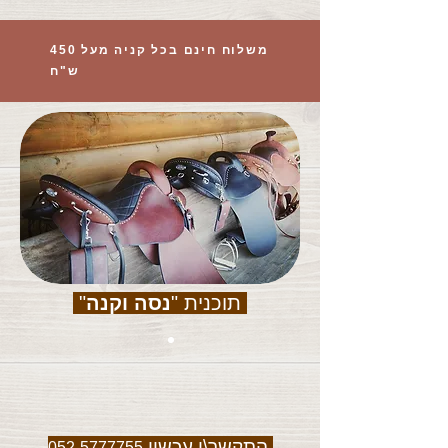
משלוח חינם בכל קניה מעל 450
ש"ח
תוכנית "
נסה וקנה
"
התקשר\י עכשיו
052-5777755