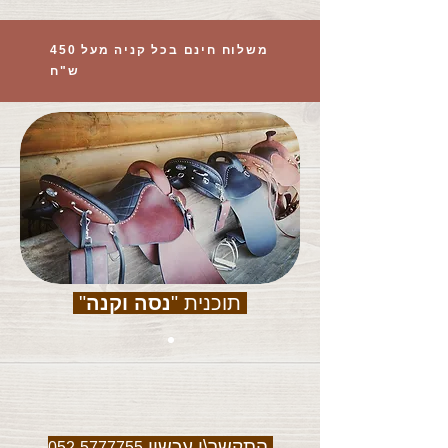
משלוח חינם בכל קניה מעל 450
ש"ח
תוכנית "
נסה וקנה
"
התקשר\י עכשיו
052-5777755