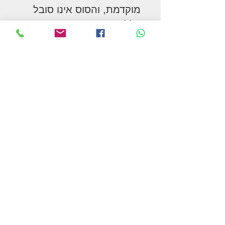
מוקדמת, והסוס אינו סובל
כלל.
אני מציעה תבנית מותאמת
אישית המוזמנת מחו"ל.
השירות כולל סיוע בעיצוב,
ואספקת התבנית עצמה.
בין אם אתם צריכים סימון
מסורתי של החווה, צורה
גאומטרית נקייה, או סמל
מורשת ייחודי כמו ה"אנח"
המצרי (מפתח החיים) –
אנחנו הופכים את החזון
שלכם למוצר מוחשי.