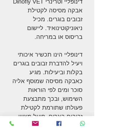
דינופליי וטרינרי Dinofly VET
אבקה מסיסה לקטילת
זבובים בוגרים. מכיל
ניאוניקוטינואיד. ליישום
בריסוס או במריחה.
דינופליי הינו תכשיר איכותי
ויעיל להדברת זבובים בוגרים
בקלות וביעילות. מגיע
כאבקה מסיסה שמוסף אליה
סוכר ומים לפי הוראות
השימוש, ובכך מתבצעת
פעולתו שתורמת לקטילת
זבובים בוגרים. פועל מצויין
במבני המשק