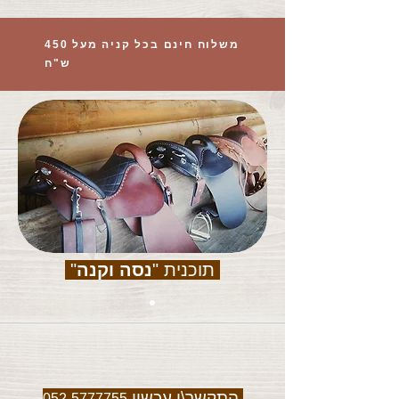
משלוח חינם בכל קניה מעל 450
ש"ח
תוכנית "
נסה וקנה
"
התקשר\י עכשיו
052-5777755