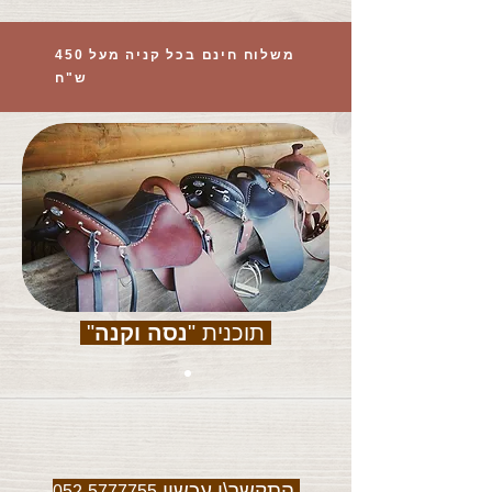
משלוח חינם בכל קניה מעל 450
ש"ח
תוכנית "
נסה וקנה
"
התקשר\י עכשיו
052-5777755