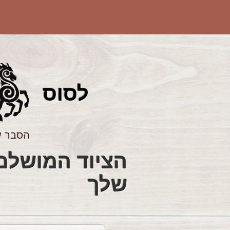
לס
וס
הסבר ע
שלך