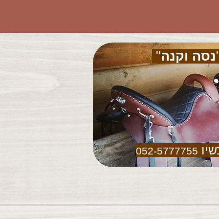
נסה וקנה
"
שיו
052-5777755