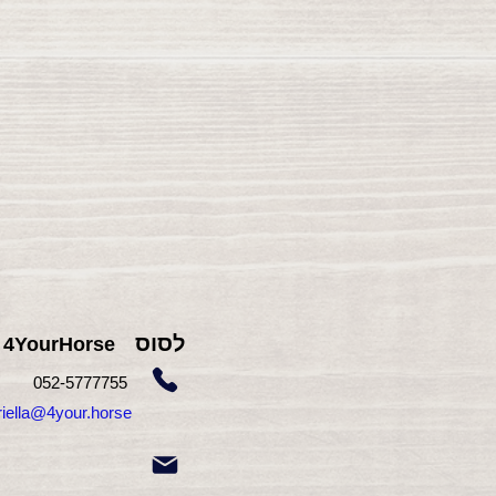
לסוס
4YourHorse
755
052-5777
gabriella@4your.horse