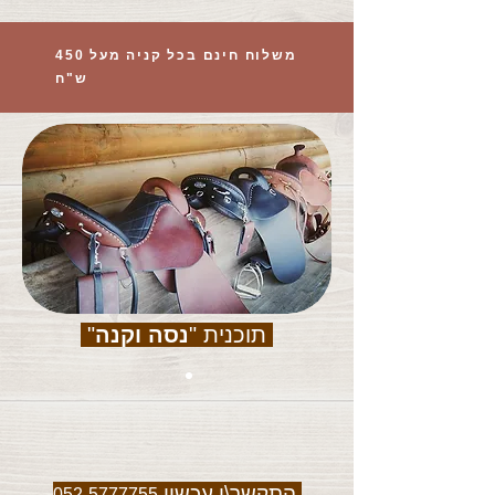
משלוח חינם בכל קניה מעל 450
ש"ח
תוכנית "
נסה וקנה
"
התקשר\י עכשיו
052-5777755