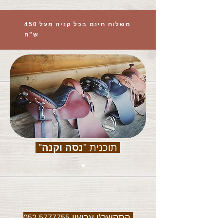
משלוח חינם בכל קניה מעל 450
ש"ח
תוכנית "
נסה וקנה
"
התקשר\י עכשיו
052-5777755