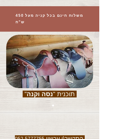
משלוח חינם בכל קניה מעל 450
ש"ח
תוכנית "
נסה וקנה
"
התקשר\י עכשיו
052-5777755