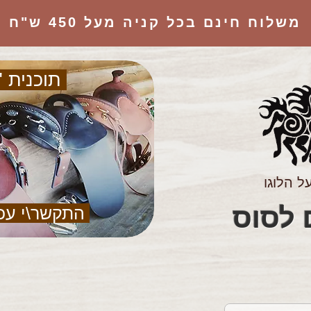
משלוח חינם בכל קניה מעל 450 ש"ח
תוכנית "
ל הלוגו
הציוד המושלם לסוס
התקשר\י עכ