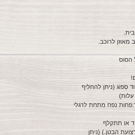
 מאוזן לרוכב.
 הסוס
ם!
סְפוֹג (ניתן להחליף
עלות)
ר:פחות נפח מתחת לרגלי
יד או תתקלף
צועת הבטן.) (ניתן