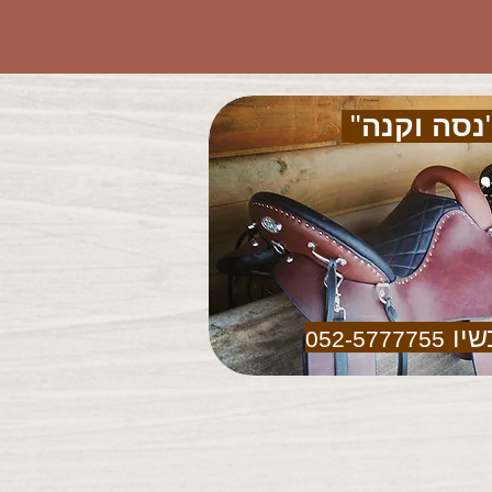
נסה וקנה
"
שיו
052-5777755