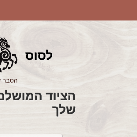
לס
וס
הסבר ע
שלך