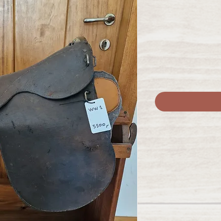
חיר
בצע