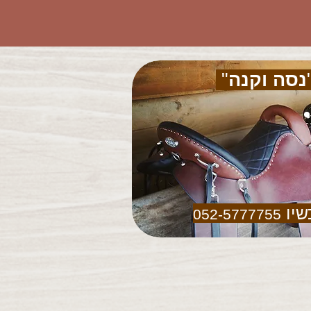
נסה וקנה
"
שיו
052-5777755