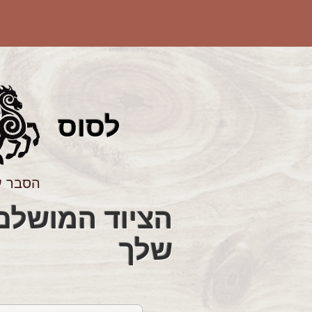
לס
וס
הסבר ע
שלך