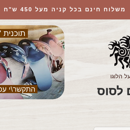
משלוח חינם בכל קניה מעל 450 ש"ח
תוכנית "
ל הלוגו
הציוד המושלם לסוס
התקשר\י עכ